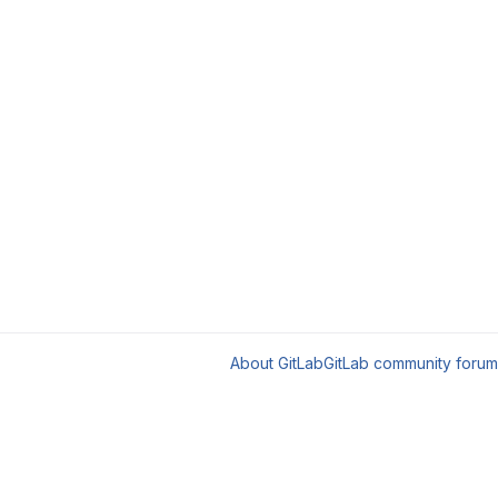
About GitLab
GitLab community forum